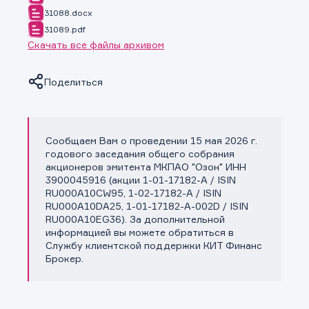
31088.docx
31089.pdf
Скачать все файлы архивом
Поделиться
Сообщаем Вам о проведении 15 мая 2026 г.
Копировать ссылку
годового заседания общего собрания
акционеров эмитента МКПАО "Озон" ИНН
3900045916 (акции 1-01-17182-A / ISIN
RU000A10CW95, 1-02-17182-A / ISIN
RU000A10DA25, 1-01-17182-A-002D / ISIN
RU000A10EG36). За дополнительной
информацией вы можете обратиться в
Службу клиентской поддержки КИТ Финанс
Брокер.