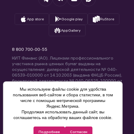
App store
Google play
RuStore
AppGallery
8 800 700-00-55
КИТ Финанс (АО). Лицензии профессионального
участника рынка ценных бумаг выданы на
осуществление: дилерской деятельности № 040-
06539-010000 от 14.10.2003 (выдана ФКЦБ России),
брокерской деятельности № 040-06525-100000 от
14.10.2003 (выдана ФКЦБ России), деятельности по
Мы используем файлы cookie для удобства
управлению ценными бумагами № 040-13670-
пользования веб-сайтом и сбора статистики, в том
001000 от 26.04.2012 (выдана ФСФР России),
числе с помощью метрической программы
депозитарной деятельности № 040-06467-000100
Яндекс.Метрика.
от 03.10.2003 (выдана ФКЦБ России). Без
Продолжая использовать данный сайт, вы
ограничения срока действия.
8 800 700-00-55
соглашаетесь на обработку ваших файлов cookie.
Политика конфиденциальности
Подробнее
Согласен
© КИТ Финанс (АО), 2000-2025