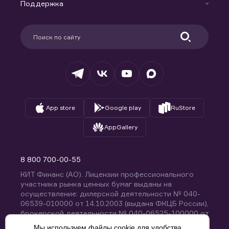
Доверительное управление капиталом
Поддержка
Контакты
Карьера в компании
Поддержка
Партнерам
Информация для клиентов
Удостоверяющий центр
Техническая поддержка
Раскрытие обязательной информации
Налогообложение
Депозитарий
База знаний
Вопросы и ответы
App store
Google play
RuStore
AppGallery
8 800 700-00-55
КИТ Финанс (АО). Лицензии профессионального
участника рынка ценных бумаг выданы на
осуществление: дилерской деятельности № 040-
06539-010000 от 14.10.2003 (выдана ФКЦБ России),
брокерской деятельности № 040-06525-100000 от
14.10.2003 (выдана ФКЦБ России), деятельности по
Мы используем файлы cookie для удобства