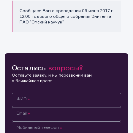
Сообщаем Вам о проведении 09 июня 2017 г.
Копировать ссылку
12:00 годового общего собрания Эмитента
ПАО "Омский каучук"
Остались
вопросы?
Оставьте заявку, и мы перезвоним вам
в ближайшее время
ФИО
Email
Мобильный телефон