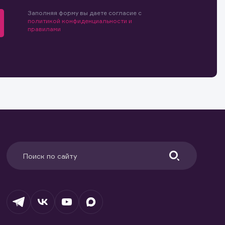
мочиями
Заполняя форму вы даете согласие с
и.
й и
политикой конфиденциальности и
о ценным
правилами
ранение
и.