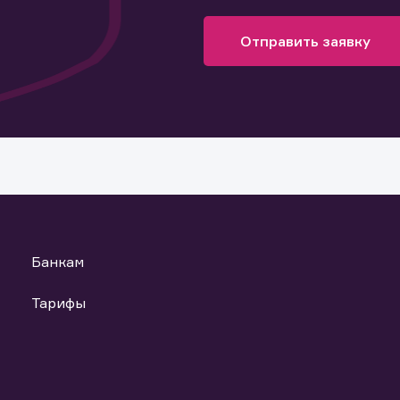
оящим подтверждаю, что обладаю всеми необходимыми полно
ащение в компанию
ащение в компанию
ка на предоставление информаци
ознакомления с размещенной на Интернет-ресурсе информацие
Отправить заявку
риалами, предназначенными для лиц, осуществляющих права п
! Ваше сообщение успешно отправлено. Мы свяжемся с Вами в
гам. Обязуюсь не осуществлять дальнейшее распространение
ращение отправлено в компанию.
 Ваша заявка успешно отправлена.
ее время.
анных материалов и ссылок на материалы, если такое распрост
т повлечь нарушение законодательства Российской Федераци
ь файлы
Банкам
Тарифы