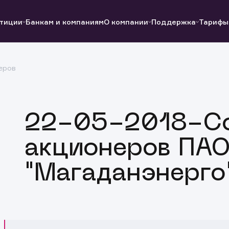
тиции
Банкам и компаниям
О компании
Поддержка
Тарифы
еров
Полезные ссылки
Полезные ссылки
Документы
Документы
QUIK
Вопросы и ответы
Реквизиты
22-05-2018-С
акционеров ПА
"Магаданэнерго