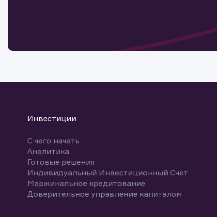
Обр
Обр
Заяв
для 
мате
Спасибо
бума
Ваше об
Спасибо!
ближайш
указ
може
Скачат
Инвестиции
С чего начать
Аналитика
Готовые решения
Индивидуальный Инвестиционный Счет
Маржинальное кредитование
Доверительное управление капиталом