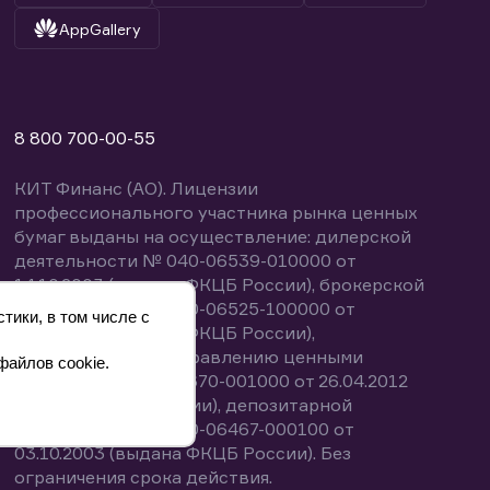
AppGallery
8 800 700-00-55
КИТ Финанс (АО). Лицензии
профессионального участника рынка ценных
бумаг выданы на осуществление: дилерской
деятельности № 040-06539-010000 от
14.10.2003 (выдана ФКЦБ России), брокерской
деятельности № 040-06525-100000 от
тики, в том числе с
14.10.2003 (выдана ФКЦБ России),
деятельности по управлению ценными
файлов cookie.
бумагами № 040-13670-001000 от 26.04.2012
(выдана ФСФР России), депозитарной
деятельности № 040-06467-000100 от
03.10.2003 (выдана ФКЦБ России). Без
ограничения срока действия.