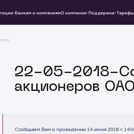
тиции
Банкам и компаниям
О компании
Поддержка
Тарифы
еров
Полезные ссылки
Полезные ссылки
Документы
Документы
QUIK
Вопросы и ответы
Реквизиты
22-05-2018-С
акционеров ОАО
Сообщаем Вам о проведении 14 июня 2018 г. 14: