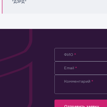
"ДЗРД"
ФИО
Email
Комментарий
ация предназначена только для клиентов, владеющих
ми эмитента.
оящим подтверждаю, что обладаю всеми необходимыми полно
Отправить заявку