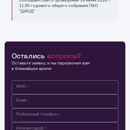
Копировать ссылку
11:30 годового общего собрания ПАО
"ДИОД"
Остались
вопросы?
Оставьте заявку, и мы перезвоним вам
в ближайшее время
ФИО
Email
Мобильный телефон
Информация предназначена только для клиентов,
Комментарий