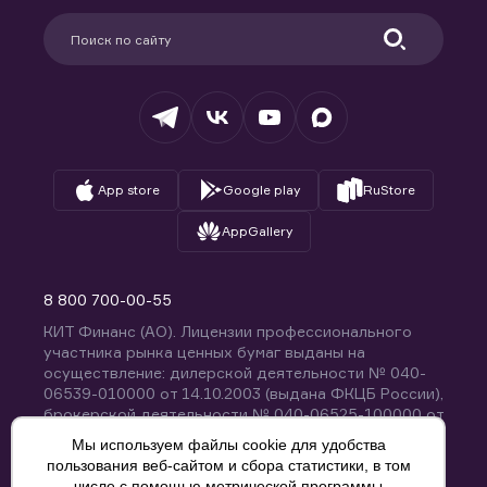
Партнерам
Информация для клиентов
Удостоверяющий центр
Техническая поддержка
Раскрытие обязательной информации
Налогообложение
Депозитарий
База знаний
Вопросы и ответы
App store
Google play
RuStore
AppGallery
8 800 700-00-55
КИТ Финанс (АО). Лицензии профессионального
участника рынка ценных бумаг выданы на
осуществление: дилерской деятельности № 040-
06539-010000 от 14.10.2003 (выдана ФКЦБ России),
брокерской деятельности № 040-06525-100000 от
14.10.2003 (выдана ФКЦБ России), деятельности по
Мы используем файлы cookie для удобства
управлению ценными бумагами № 040-13670-
пользования веб-сайтом и сбора статистики, в том
001000 от 26.04.2012 (выдана ФСФР России),
числе с помощью метрической программы