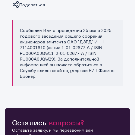
Поделиться
Сообщаем Вам о проведении 25 июня 2025 г.
Копировать ссылку
годового заседания общего собрания
акционеров эмитента ОАО "ДЗРД" ИНН
7114001610 (акции 1-01-02677-A / ISIN
RU000A0JQW11, 2-01-02677-A / ISIN
RU000A0JQW29). За дополнительной
информацией вы можете обратиться в
Службу клиентской поддержки КИТ Финанс
Брокер.
Остались
вопросы?
Оставьте заявку, и мы перезвоним вам