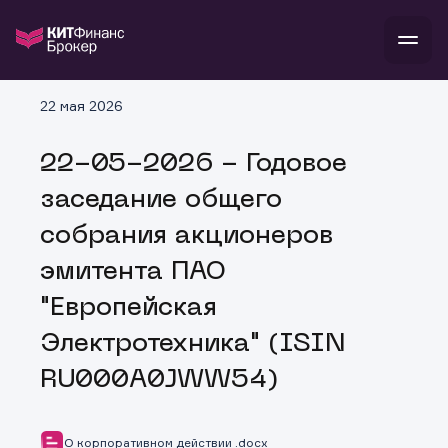
В
22 мая 2026
Войти
Стать клиентом
Л
22-05-2026 - Годовое
В
В
В
инвестиции
заседание общего
банкам и компаниям
о компании
собрания акционеров
поддержка
и
о 
п
тарифы
эмитента ПАО
с 
н
и
г
к
т
"Европейская
ан
ка
н
и
п
ба
Электротехника" (ISIN
м
у
во
до
р
RU000A0JWW54)
о
д
О корпоративном действии .docx