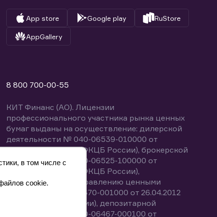
App store
Google play
RuStore
AppGallery
8 800 700-00-55
КИТ Финанс (АО). Лицензии
профессионального участника рынка ценных
бумаг выданы на осуществление: дилерской
деятельности № 040-06539-010000 от
14.10.2003 (выдана ФКЦБ России), брокерской
деятельности № 040-06525-100000 от
тики, в том числе с
14.10.2003 (выдана ФКЦБ России),
деятельности по управлению ценными
файлов cookie.
бумагами № 040-13670-001000 от 26.04.2012
(выдана ФСФР России), депозитарной
деятельности № 040-06467-000100 от