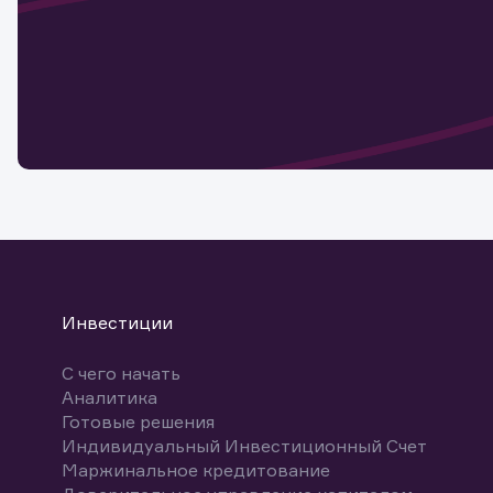
Наст
Обр
Обр
Заяв
для 
мате
Спасибо
бума
Ваше об
Спасибо!
ближайш
указ
може
Скачат
Инвестиции
С чего начать
Аналитика
Готовые решения
Индивидуальный Инвестиционный Счет
Маржинальное кредитование