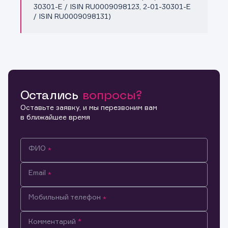
30301-E / ISIN RU0009098123, 2-01-30301-E
/ ISIN RU0009098131)
Остались
вопросы?
Оставьте заявку, и мы перезвоним вам
в ближайшее время
ФИО
Email
Мобильный телефон
Информация предназначена только для клиентов,
Комментарий