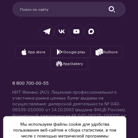
Партнерам
Информация для клиентов
Удостоверяющий центр
Техническая поддержка
Раскрытие обязательной информации
Налогообложение
Депозитарий
База знаний
Вопросы и ответы
App store
Google play
RuStore
AppGallery
8 800 700-00-55
КИТ Финанс (АО). Лицензии профессионального
участника рынка ценных бумаг выданы на
осуществление: дилерской деятельности № 040-
06539-010000 от 14.10.2003 (выдана ФКЦБ России),
брокерской деятельности № 040-06525-100000 от
14.10.2003 (выдана ФКЦБ России), деятельности по
Мы используем файлы cookie для удобства
управлению ценными бумагами № 040-13670-
пользования веб-сайтом и сбора статистики, в том
001000 от 26.04.2012 (выдана ФСФР России),
числе с помощью метрической программы