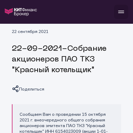
В
22 сентября 2021
Войти
Стать клиентом
Л
22-09-2021-Собрание
В
В
В
инвестиции
акционеров ПАО ТКЗ
банкам и компаниям
о компании
"Красный котельщик"
поддержка
и
о 
п
тарифы
с 
н
и
г
к
т
Поделиться
ан
ка
н
и
п
ба
м
у
во
до
р
Сообщаем Вам о проведении 15 октября
о
д
Копировать ссылку
2021 г. внеочередного общего собрания
акционеров эмитента ПАО ТКЗ "Красный
котельщик" ИНН 6154023009 (акции 1-01-