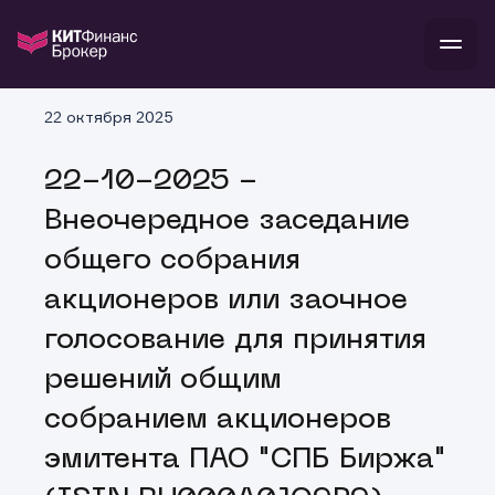
В
22 октября 2025
Войти
Стать клиентом
Л
22-10-2025 -
В
В
В
инвестиции
Внеочередное заседание
банкам и компаниям
о компании
общего собрания
поддержка
и
о 
п
тарифы
акционеров или заочное
с 
н
и
г
к
т
голосование для принятия
ан
ка
н
и
п
ба
решений общим
м
у
во
до
р
собранием акционеров
о
д
эмитента ПАО "СПБ Биржа"