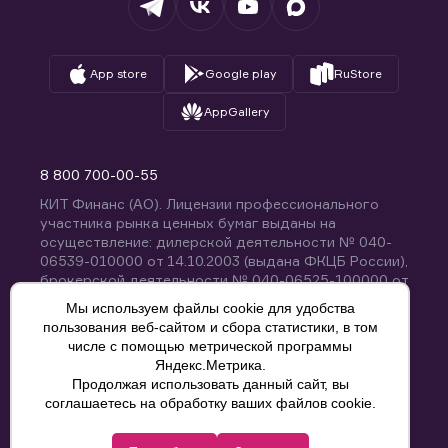
App store
Google play
RuStore
AppGallery
8 800 700-00-55
КИТ Финанс (АО). Лицензии профессионального
участника рынка ценных бумаг выданы на
осуществление: дилерской деятельности № 040-
06539-010000 от 14.10.2003 (выдана ФКЦБ России),
брокерской деятельности № 040-06525-100000 от
14.10.2003 (выдана ФКЦБ России), деятельности по
Мы используем файлы cookie для удобства
управлению ценными бумагами № 040-13670-
пользования веб-сайтом и сбора статистики, в том
001000 от 26.04.2012 (выдана ФСФР России),
числе с помощью метрической программы
депозитарной деятельности № 040-06467-000100
Яндекс.Метрика.
от 03.10.2003 (выдана ФКЦБ России). Без
Продолжая использовать данный сайт, вы
ограничения срока действия.
8 800 700-00-55
соглашаетесь на обработку ваших файлов cookie.
Политика конфиденциальности