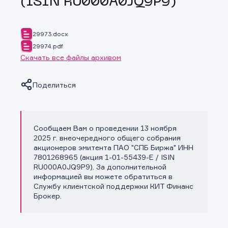
(ISIN RU000A0JQ9P9)
29973.docx
29974.pdf
Скачать все файлы архивом
Поделиться
Сообщаем Вам о проведении 13 ноября
Копировать ссылку
2025 г. внеочередного общего собрания
акционеров эмитента ПАО "СПБ Биржа" ИНН
7801268965 (акция 1-01-55439-E / ISIN
RU000A0JQ9P9). За дополнительной
информацией вы можете обратиться в
Службу клиентской поддержки КИТ Финанс
Брокер.