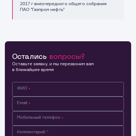
Копировать ссылку
2017 г внеочередного общего собрания
ПАО "Газпром нефть"
Остались
вопросы?
Оставьте заявку, и мы перезвоним вам
в ближайшее время
ФИО
Email
Мобильный телефон
Информация предназначена только для клиентов,
Комментарий