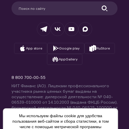
Партнерам
Информация для клиентов
Удостоверяющий центр
Техническая поддержка
Раскрытие обязательной информации
Налогообложение
Депозитарий
База знаний
Вопросы и ответы
App store
Google play
RuStore
AppGallery
8 800 700-00-55
КИТ Финанс (АО). Лицензии профессионального
участника рынка ценных бумаг выданы на
осуществление: дилерской деятельности № 040-
06539-010000 от 14.10.2003 (выдана ФКЦБ России),
брокерской деятельности № 040-06525-100000 от
14.10.2003 (выдана ФКЦБ России), деятельности по
Мы используем файлы cookie для удобства
управлению ценными бумагами № 040-13670-
пользования веб-сайтом и сбора статистики, в том
001000 от 26.04.2012 (выдана ФСФР России),
числе с помощью метрической программы