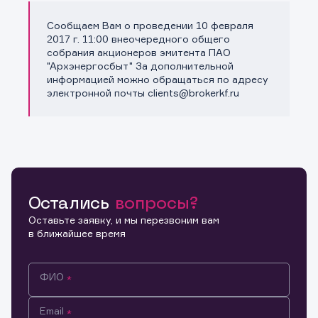
Сообщаем Вам о проведении 10 февраля
Копировать ссылку
2017 г. 11:00 внеочередного общего
собрания акционеров эмитента ПАО
"Архэнергосбыт" За дополнительной
информацией можно обращаться по адресу
электронной почты clients@brokerkf.ru
Остались
вопросы?
Оставьте заявку, и мы перезвоним вам
в ближайшее время
ФИО
Email