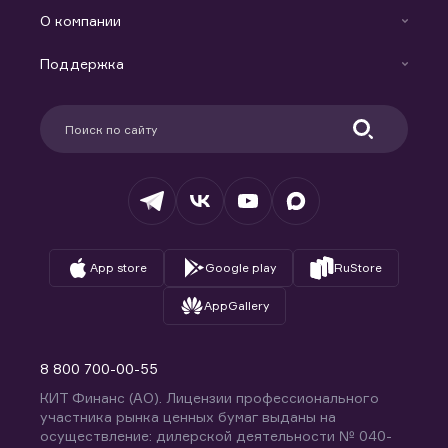
Готовые решения
Индивидуальный Инвестиционный Счет
О компании
Маржинальное кредитование
Новости
Доверительное управление капиталом
Поддержка
Контакты
Карьера в компании
Поддержка
Партнерам
Информация для клиентов
Удостоверяющий центр
Техническая поддержка
Раскрытие обязательной информации
Налогообложение
Депозитарий
База знаний
Вопросы и ответы
App store
Google play
RuStore
AppGallery
8 800 700-00-55
КИТ Финанс (АО). Лицензии профессионального
участника рынка ценных бумаг выданы на
осуществление: дилерской деятельности № 040-