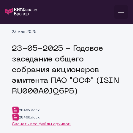
В
23 мая 2025
Войти
Стать клиентом
Л
23-05-2025 - Годовое
В
В
В
инвестиции
заседание общего
банкам и компаниям
о компании
собрания акционеров
поддержка
и
о 
п
тарифы
эмитента ПАО "ОСФ" (ISIN
с 
н
и
г
к
т
RU000A0JQ6P5)
ан
ка
н
и
п
ба
м
у
во
до
р
28465.docx
о
д
28466.docx
Скачать все файлы архивом