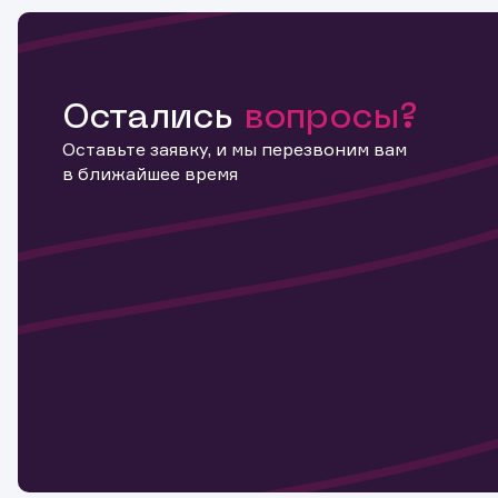
Остались
вопросы?
Информ
Оставьте заявку, и мы перезвоним вам
актива
в ближайшее время
Наст
Обр
Обр
Заяв
для 
мате
Спасибо
бума
Ваше об
Спасибо!
ближайш
указ
може
Скачат