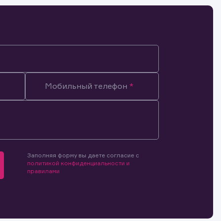
мочиями
Мобильный телефон
и.
й и
о ценным
ранение
и.
Заполняя форму вы даете согласие с
политикой конфиденциальности и
правилами