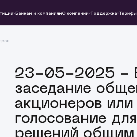
тиции
Банкам и компаниям
О компании
Поддержка
Тарифы
еров
Полезные ссылки
Полезные ссылки
Документы
Документы
QUIK
Вопросы и ответы
Реквизиты
23-05-2025 - 
заседание обще
акционеров или
голосование для
решений общим