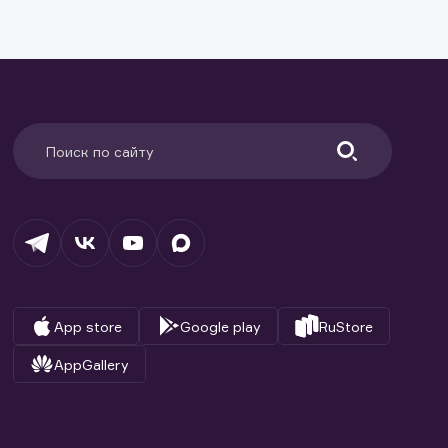
App store
Google play
RuStore
AppGallery