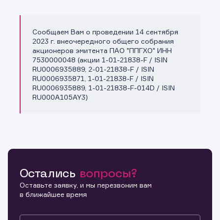
Сообщаем Вам о проведении 14 сентября
Копировать ссылку
2023 г. внеочередного общего собрания
акционеров эмитента ПАО "ППГХО" ИНН
7530000048 (акции 1-01-21838-F / ISIN
RU0006935889, 2-01-21838-F / ISIN
RU0006935871, 1-01-21838-F / ISIN
RU0006935889, 1-01-21838-F-014D / ISIN
RU000A105AY3)
Остались
вопросы?
Оставьте заявку, и мы перезвоним вам
в ближайшее время