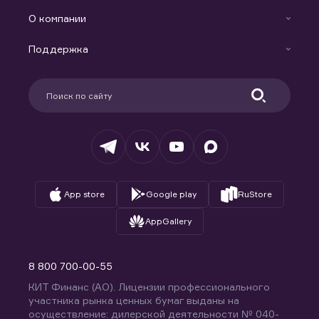
Готовые решения
Индивидуальный Инвестиционный Счет
О компании
Маржинальное кредитование
Новости
Доверительное управление капиталом
Поддержка
Контакты
Карьера в компании
Поддержка
Партнерам
Информация для клиентов
Удостоверяющий центр
Техническая поддержка
Раскрытие обязательной информации
Налогообложение
Депозитарий
База знаний
Вопросы и ответы
App store
Google play
RuStore
AppGallery
8 800 700-00-55
КИТ Финанс (АО). Лицензии профессионального
участника рынка ценных бумаг выданы на
осуществление: дилерской деятельности № 040-