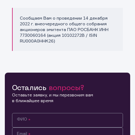
Сообщаем Вам о проведении 14 декабря
Копировать ссылку
2022 г. внеочередного общего собрания
акционеров эмитента ПАО РОСБАНК ИНН
7730060164 (акция 10102272B / ISIN
RU000A0HHK26)
Остались
вопросы?
Оставьте заявку, и мы перезвоним вам
в ближайшее время
ФИО
Email