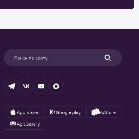
ранение
и.
App store
Google play
RuStore
AppGallery