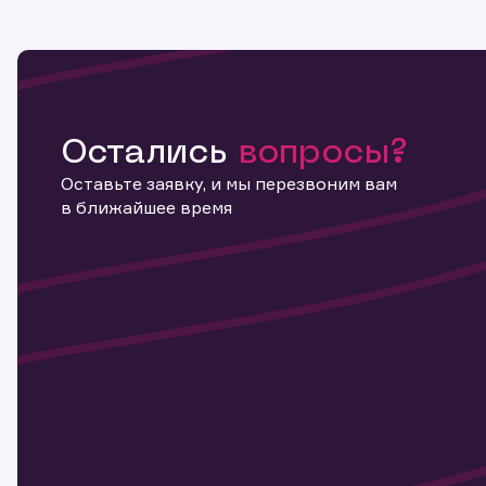
Остались
вопросы?
Оставьте заявку, и мы перезвоним вам
в ближайшее время
Информ
актива
Наст
Обр
Обр
Заяв
для 
мате