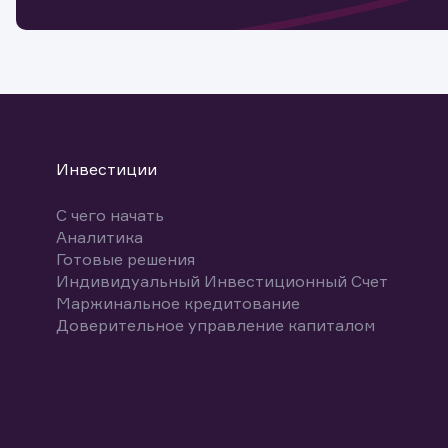
Спасибо
бума
Ваше об
Спасибо!
ближайш
указ
може
Скачат
Инвестиции
С чего начать
Аналитика
Готовые решения
Индивидуальный Инвестиционный Счет
Маржинальное кредитование
Доверительное управление капиталом