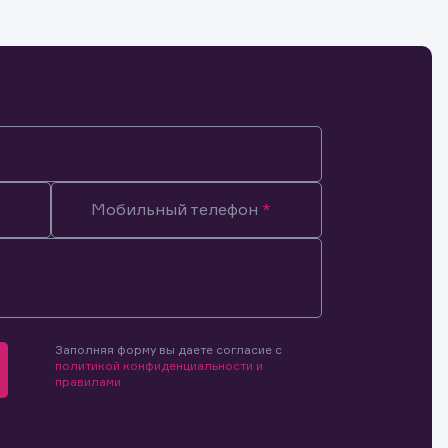
Мобильный телефон
Заполняя форму вы даете согласие с
политикой конфиденциальности и
правилами
мочиями
и.
й и
о ценным