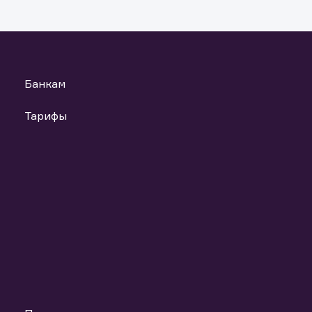
анных материалов и ссылок на материалы, если такое распрост
т повлечь нарушение законодательства Российской Федераци
ь файлы
Банкам
Тарифы