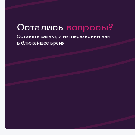
Остались
вопросы?
Оставьте заявку, и мы перезвоним вам
в ближайшее время
Информ
актива
Наст
Обр
Обр
Заяв
для 
мате
Спасибо
бума
Ваше об
Спасибо!
ближайш