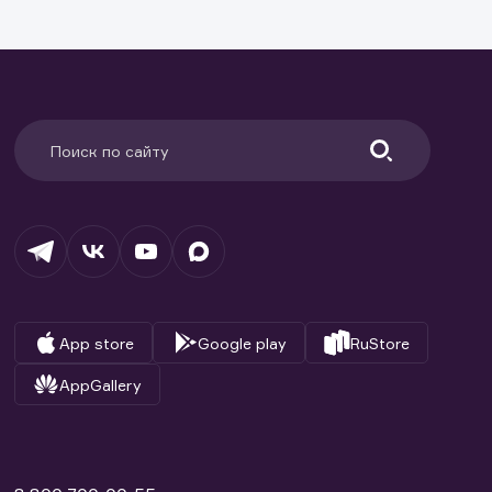
ранение
и.
App store
Google play
RuStore
AppGallery