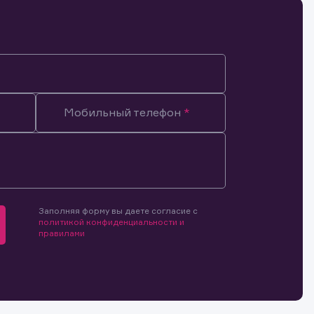
Мобильный телефон
Заполняя форму вы даете согласие с
политикой конфиденциальности и
правилами
мочиями
и.
й и
о ценным