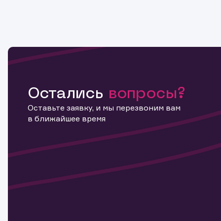
Остались
вопросы?
Оставьте заявку, и мы перезвоним вам
в ближайшее время
Информ
актива
Наст
Обр
Обр
Заяв
для 