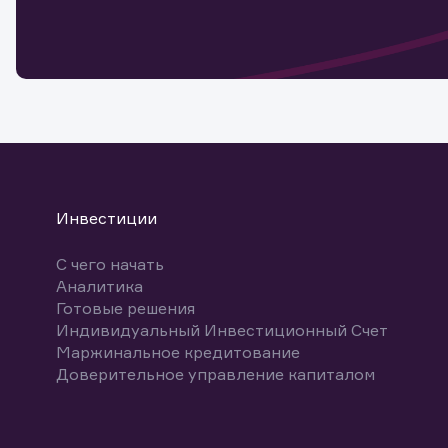
мате
Спасибо
бума
Ваше об
Спасибо!
ближайш
указ
може
Скачат
Инвестиции
С чего начать
Аналитика
Готовые решения
Индивидуальный Инвестиционный Счет
Маржинальное кредитование
Доверительное управление капиталом