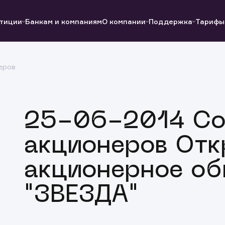
тиции
Банкам и компаниям
О компании
Поддержка
Тарифы
еров
Полезные ссылки
Полезные ссылки
Документы
Документы
QUIK
Вопросы и ответы
Реквизиты
25-06-2014 Со
акционеров Отк
акционерное об
"ЗВЕЗДА"