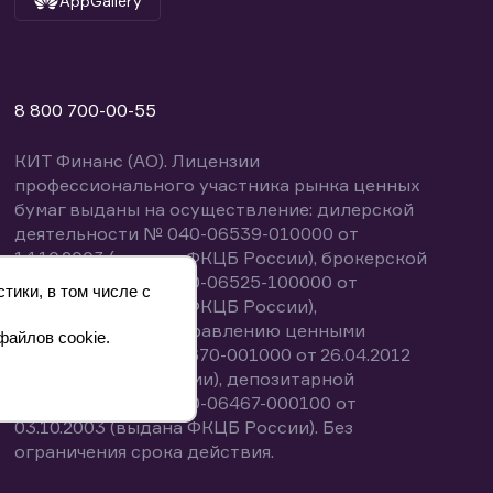
AppGallery
8 800 700-00-55
КИТ Финанс (АО). Лицензии
профессионального участника рынка ценных
бумаг выданы на осуществление: дилерской
деятельности № 040-06539-010000 от
14.10.2003 (выдана ФКЦБ России), брокерской
деятельности № 040-06525-100000 от
тики, в том числе с
14.10.2003 (выдана ФКЦБ России),
деятельности по управлению ценными
файлов cookie.
бумагами № 040-13670-001000 от 26.04.2012
(выдана ФСФР России), депозитарной
деятельности № 040-06467-000100 от
03.10.2003 (выдана ФКЦБ России). Без
ограничения срока действия.