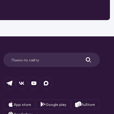
о ценным
ранение
и.
App store
Google play
RuStore