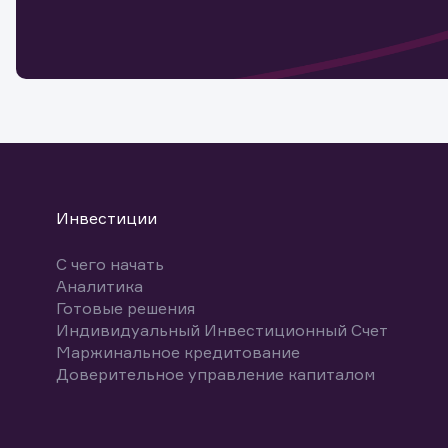
мате
Спасибо
бума
Ваше об
Спасибо!
ближайш
указ
може
Скачат
Инвестиции
С чего начать
Аналитика
Готовые решения
Индивидуальный Инвестиционный Счет
Маржинальное кредитование
Доверительное управление капиталом