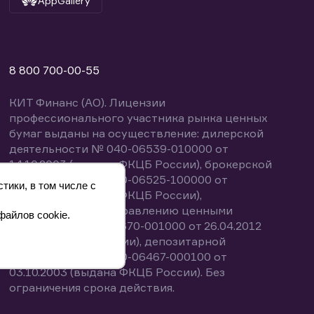
AppGallery
8 800 700-00-55
КИТ Финанс (АО). Лицензии
профессионального участника рынка ценных
бумаг выданы на осуществление: дилерской
деятельности № 040-06539-010000 от
14.10.2003 (выдана ФКЦБ России), брокерской
деятельности № 040-06525-100000 от
тики, в том числе с
14.10.2003 (выдана ФКЦБ России),
деятельности по управлению ценными
файлов cookie.
бумагами № 040-13670-001000 от 26.04.2012
(выдана ФСФР России), депозитарной
деятельности № 040-06467-000100 от
03.10.2003 (выдана ФКЦБ России). Без
ограничения срока действия.