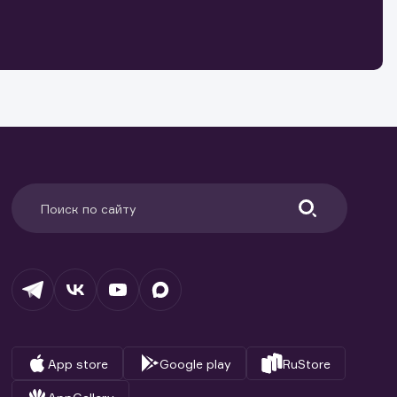
о ценным
ранение
и.
App store
Google play
RuStore