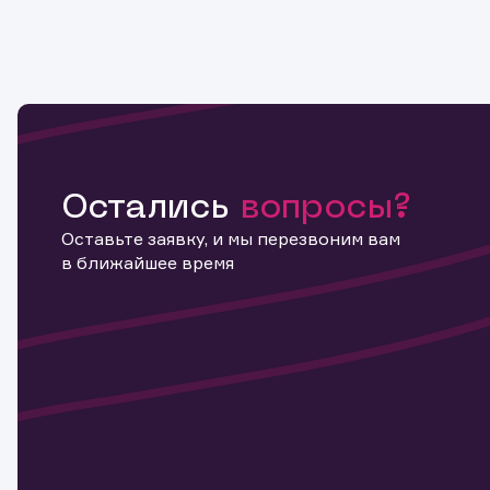
Остались
вопросы?
Оставьте заявку, и мы перезвоним вам
в ближайшее время
Информ
актива
Наст
Обр
Обр
Заяв
для 