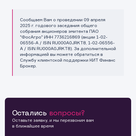
Сообщаем Вам о проведении 09 апреля
Копировать ссылку
2025 г. годового заседания общего
собрания акционеров эмитента ПАО
"ФосАгро" ИНН 7736216869 (акции 1-02-
06556-A / ISIN RU000A0JRKT8, 1-02-06556-
A / ISIN RU000A0JRKT8). За дополнительной
информацией вы можете обратиться в
Службу клиентской поддержки КИТ Финанс
Брокер.
Остались
вопросы?
Оставьте заявку, и мы перезвоним вам
в ближайшее время