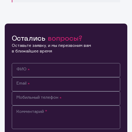
Остались
вопросы?
Оставьте заявку, и мы перезвоним вам
в ближайшее время
ФИО
Email
Мобильный телефон
Комментарий
Информация предназначена только для клиентов,
владеющих активами эмитента.
Настоящим подтверждаю, что обладаю всеми