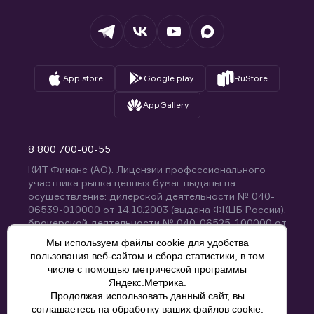
Депозитарий
База знаний
Вопросы и ответы
App store
Google play
RuStore
AppGallery
8 800 700-00-55
КИТ Финанс (АО). Лицензии профессионального
участника рынка ценных бумаг выданы на
осуществление: дилерской деятельности № 040-
06539-010000 от 14.10.2003 (выдана ФКЦБ России),
брокерской деятельности № 040-06525-100000 от
14.10.2003 (выдана ФКЦБ России), деятельности по
Мы используем файлы cookie для удобства
управлению ценными бумагами № 040-13670-
пользования веб-сайтом и сбора статистики, в том
001000 от 26.04.2012 (выдана ФСФР России),
числе с помощью метрической программы
депозитарной деятельности № 040-06467-000100
Яндекс.Метрика.
от 03.10.2003 (выдана ФКЦБ России). Без
Продолжая использовать данный сайт, вы
ограничения срока действия.
8 800 700-00-55
соглашаетесь на обработку ваших файлов cookie.