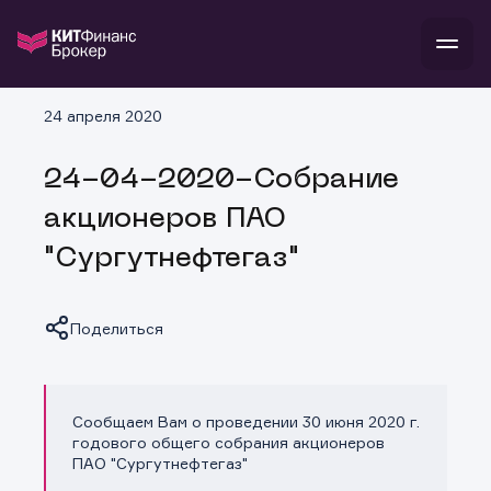
В
24 апреля 2020
Войти
Стать клиентом
Л
24-04-2020-Собрание
В
В
В
инвестиции
акционеров ПАО
банкам и компаниям
о компании
"Сургутнефтегаз"
поддержка
и
о 
п
тарифы
с 
н
и
г
к
т
Поделиться
ан
ка
н
и
п
ба
м
у
во
до
р
Сообщаем Вам о проведении 30 июня 2020 г.
о
д
Копировать ссылку
годового общего собрания акционеров
ПАО "Сургутнефтегаз"