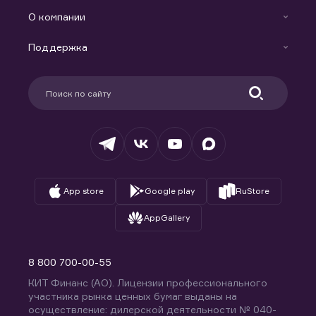
Готовые решения
Индивидуальный Инвестиционный Счет
О компании
Маржинальное кредитование
Новости
Доверительное управление капиталом
Поддержка
Контакты
Карьера в компании
Поддержка
Партнерам
Информация для клиентов
Удостоверяющий центр
Техническая поддержка
Раскрытие обязательной информации
Налогообложение
Депозитарий
База знаний
Вопросы и ответы
App store
Google play
RuStore
AppGallery
8 800 700-00-55
КИТ Финанс (АО). Лицензии профессионального
участника рынка ценных бумаг выданы на
осуществление: дилерской деятельности № 040-