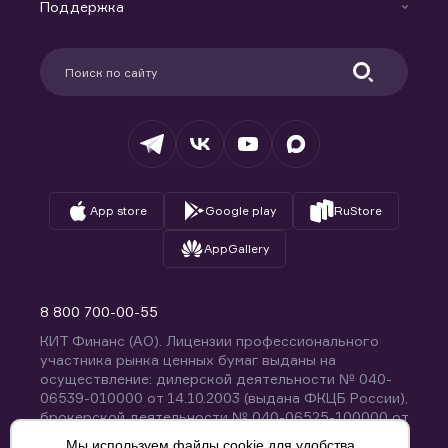
Доверительное управление капиталом
Поддержка
Контакты
Карьера в компании
Поддержка
Партнерам
Информация для клиентов
Удостоверяющий центр
Техническая поддержка
Раскрытие обязательной информации
Налогообложение
Депозитарий
База знаний
Вопросы и ответы
App store
Google play
RuStore
AppGallery
8 800 700-00-55
КИТ Финанс (АО). Лицензии профессионального
участника рынка ценных бумаг выданы на
осуществление: дилерской деятельности № 040-
06539-010000 от 14.10.2003 (выдана ФКЦБ России),
брокерской деятельности № 040-06525-100000 от
14.10.2003 (выдана ФКЦБ России), деятельности по
Мы используем файлы cookie для удобства