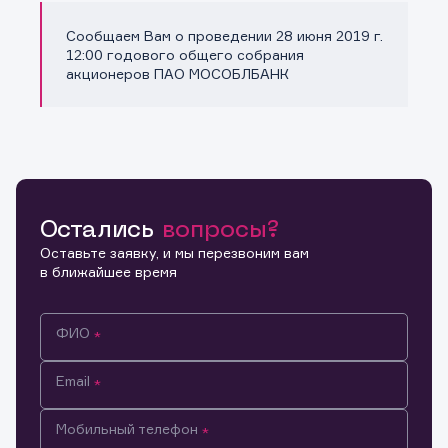
Сообщаем Вам о проведении 28 июня 2019 г.
Копировать ссылку
12:00 годового общего собрания
акционеров ПАО МОСОБЛБАНК
Остались
вопросы?
Оставьте заявку, и мы перезвоним вам
в ближайшее время
ФИО
Email
Мобильный телефон