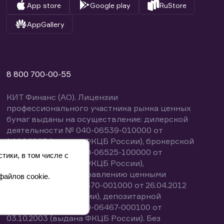
App store
Google play
RuStore
AppGallery
8 800 700-00-55
КИТ Финанс (АО). Лицензии
профессионального участника рынка ценных
бумаг выданы на осуществление: дилерской
деятельности № 040-06539-010000 от
14.10.2003 (выдана ФКЦБ России), брокерской
деятельности № 040-06525-100000 от
тики, в том числе с
14.10.2003 (выдана ФКЦБ России),
деятельности по управлению ценными
файлов cookie.
бумагами № 040-13670-001000 от 26.04.2012
(выдана ФСФР России), депозитарной
деятельности № 040-06467-000100 от
03.10.2003 (выдана ФКЦБ России). Без