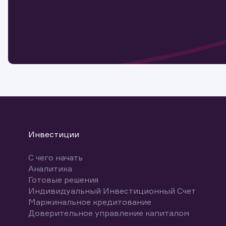
Наст
Обр
Обр
Заяв
для 
мате
Спасибо
бума
Ваше об
Спасибо!
ближайш
указ
може
Скачат
Инвестиции
С чего начать
Аналитика
Готовые решения
Индивидуальный Инвестиционный Счет
Маржинальное кредитование
Доверительное управление капиталом