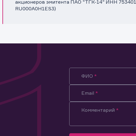
акционеров эмитента ПАО "ТГК-14" ИНН 75340188
RU000A0H1ES3)
ФИО
Email
Комментарий
ация предназначена только для клиентов, владеющих
ми эмитента.