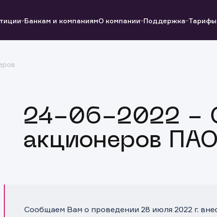
тиции
Банкам и компаниям
О компании
Поддержка
Тарифы
еров
Полезные ссылки
Полезные ссылки
Документы
Документы
QUIK
Вопросы и ответы
Реквизиты
24-06-2022 - 
акционеров ПАО
Сообщаем Вам о проведении 28 июля 2022 г. вн