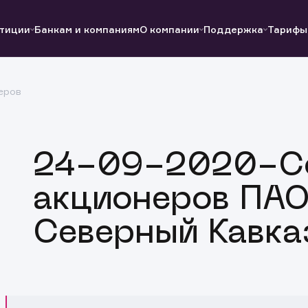
тиции
Банкам и компаниям
О компании
Поддержка
Тарифы
еров
Полезные ссылки
Полезные ссылки
Документы
Документы
QUIK
Вопросы и ответы
Реквизиты
24-09-2020-С
акционеров ПАО
Северный Кавка