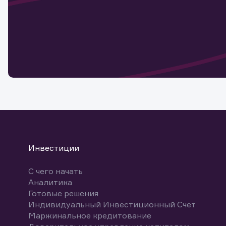
Наст
Обр
Обр
Заяв
для 
мате
Спасибо
бума
Ваше об
Спасибо!
ближайш
указ
може
Скачат
Инвестиции
С чего начать
Аналитика
Готовые решения
Индивидуальный Инвестиционный Счет
Маржинальное кредитование