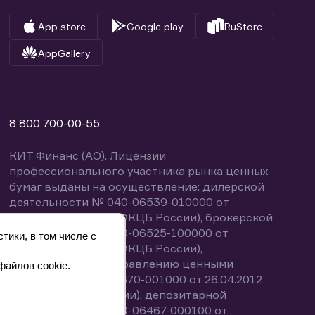
App store
Google play
RuStore
AppGallery
8 800 700-00-55
КИТ Финанс (АО). Лицензии
профессионального участника рынка ценных
бумаг выданы на осуществление: дилерской
деятельности № 040-06539-010000 от
14.10.2003 (выдана ФКЦБ России), брокерской
деятельности № 040-06525-100000 от
тики, в том числе с
14.10.2003 (выдана ФКЦБ России),
деятельности по управлению ценными
файлов cookie.
бумагами № 040-13670-001000 от 26.04.2012
(выдана ФСФР России), депозитарной
деятельности № 040-06467-000100 от