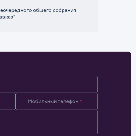
внеочередного общего собрания
авказ"
Мобильный телефон