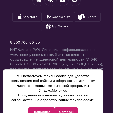
App store
Google play
RuStore
AppGallery
8 800 700-00-55
КИТ Финанс (АО). Лицензии профессионального
участника рынка ценных бумаг выданы на
осуществление: дилерской деятельности № 040-
06539-010000 от 14.10.2003 (выдана ФКЦБ России),
брокерской деятельности № 040-06525-100000 от
14.10.2003 (выдана ФКЦБ России), деятельности по
Мы используем файлы cookie для удобства
управлению ценными бумагами № 040-13670-
пользования веб-сайтом и сбора статистики, в том
001000 от 26.04.2012 (выдана ФСФР России),
числе с помощью метрической программы
депозитарной деятельности № 040-06467-000100
Яндекс.Метрика.
от 03.10.2003 (выдана ФКЦБ России). Без
Продолжая использовать данный сайт, вы
ограничения срока действия.
8 800 700-00-55
соглашаетесь на обработку ваших файлов cookie.
Политика конфиденциальности
Подробнее
Согласен
© КИТ Финанс (АО), 2000-2025