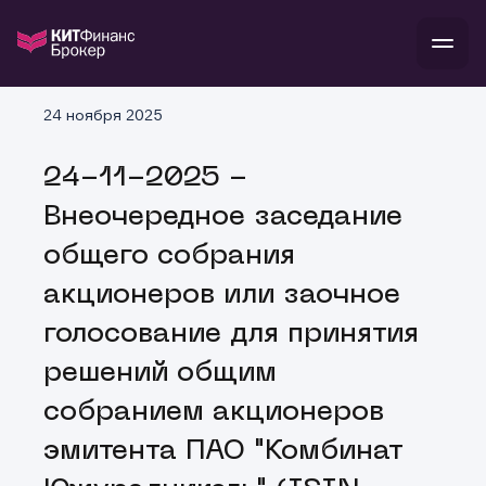
В
24 ноября 2025
Войти
Стать клиентом
Л
24-11-2025 -
В
В
В
инвестиции
Внеочередное заседание
банкам и компаниям
о компании
общего собрания
поддержка
и
о 
п
тарифы
акционеров или заочное
с 
н
и
г
к
т
голосование для принятия
ан
ка
н
и
п
ба
решений общим
м
у
во
до
р
собранием акционеров
о
д
эмитента ПАО "Комбинат