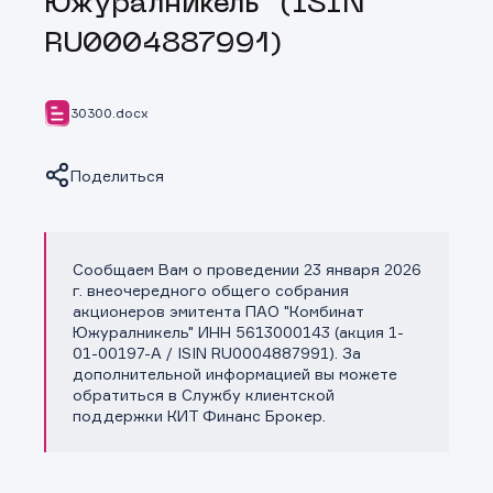
Южуралникель" (ISIN
RU0004887991)
30300.docx
Поделиться
Сообщаем Вам о проведении 23 января 2026
Копировать ссылку
г. внеочередного общего собрания
акционеров эмитента ПАО "Комбинат
Южуралникель" ИНН 5613000143 (акция 1-
01-00197-A / ISIN RU0004887991). За
дополнительной информацией вы можете
обратиться в Службу клиентской
поддержки КИТ Финанс Брокер.