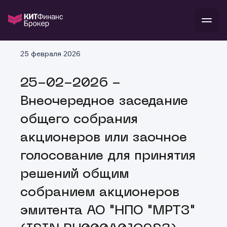
В
25 февраля 2026
Войти
Стать клиентом
Л
25-02-2026 -
В
В
В
инвестиции
Внеочередное заседание
банкам и компаниям
о компании
общего собрания
поддержка
и
о 
п
тарифы
акционеров или заочное
с 
н
и
г
к
т
голосование для принятия
ан
ка
н
и
п
ба
решений общим
м
у
во
до
р
собранием акционеров
о
д
эмитента АО "НПО "МРТЗ"