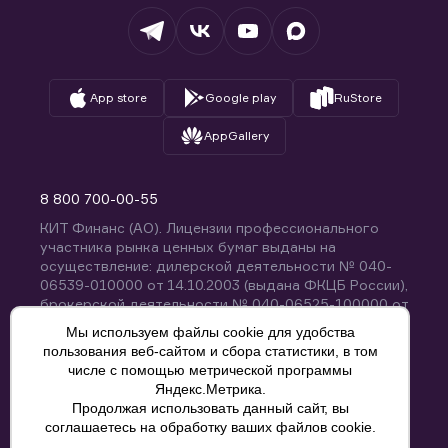
Вопросы и ответы
App store
Google play
RuStore
AppGallery
8 800 700-00-55
КИТ Финанс (АО). Лицензии профессионального
участника рынка ценных бумаг выданы на
осуществление: дилерской деятельности № 040-
06539-010000 от 14.10.2003 (выдана ФКЦБ России),
брокерской деятельности № 040-06525-100000 от
14.10.2003 (выдана ФКЦБ России), деятельности по
Мы используем файлы cookie для удобства
управлению ценными бумагами № 040-13670-
пользования веб-сайтом и сбора статистики, в том
001000 от 26.04.2012 (выдана ФСФР России),
числе с помощью метрической программы
депозитарной деятельности № 040-06467-000100
Яндекс.Метрика.
от 03.10.2003 (выдана ФКЦБ России). Без
Продолжая использовать данный сайт, вы
ограничения срока действия.
8 800 700-00-55
соглашаетесь на обработку ваших файлов cookie.
Политика конфиденциальности