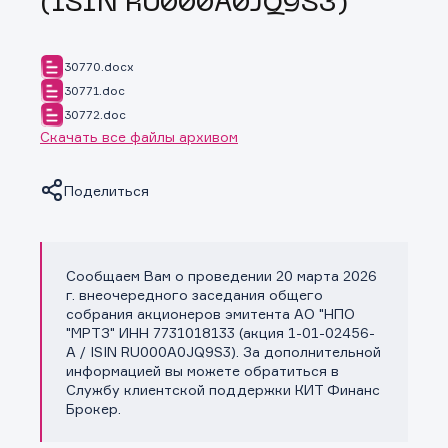
(ISIN RU000A0JQ9S3)
30770.docx
30771.doc
30772.doc
Скачать все файлы архивом
Поделиться
Сообщаем Вам о проведении 20 марта 2026
Копировать ссылку
г. внеочередного заседания общего
собрания акционеров эмитента АО "НПО
"МРТЗ" ИНН 7731018133 (акция 1-01-02456-
A / ISIN RU000A0JQ9S3). За дополнительной
информацией вы можете обратиться в
Службу клиентской поддержки КИТ Финанс
Брокер.