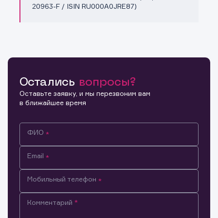
20963-F / ISIN RU000A0JRE87)
Остались
вопросы?
Оставьте заявку, и мы перезвоним вам
в ближайшее время
ФИО
Email
Мобильный телефон
Комментарий
Информация предназначена только для клиентов,
владеющих активами эмитента.