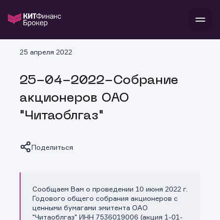
В
25 апреля 2022
Войти
Стать клиентом
Л
25-04-2022-Собрание
В
В
В
инвестиции
акционеров ОАО
банкам и компаниям
о компании
"Читаоблгаз"
поддержка
и
о 
п
тарифы
с 
н
и
г
к
т
Поделиться
ан
ка
н
и
п
ба
м
у
во
до
р
Сообщаем Вам о проведении 10 июня 2022 г.
о
д
Копировать ссылку
Годового общего собрания акционеров с
ценными бумагами эмитента ОАО
"Читаоблгаз" ИНН 7536019006 (акция 1-01-