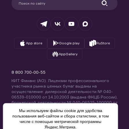
Удостоверяющий центр
Техническая поддержка
Раскрытие обязательной информации
Налогообложение
Депозитарий
База знаний
Вопросы и ответы
App store
Google play
RuStore
AppGallery
8 800 700-00-55
КИТ Финанс (АО). Лицензии профессионального
участника рынка ценных бумаг выданы на
осуществление: дилерской деятельности № 040-
06539-010000 от 14.10.2003 (выдана ФКЦБ России),
брокерской деятельности № 040-06525-100000 от
14.10.2003 (выдана ФКЦБ России), деятельности по
Мы используем файлы cookie для удобства
управлению ценными бумагами № 040-13670-
пользования веб-сайтом и сбора статистики, в том
001000 от 26.04.2012 (выдана ФСФР России),
числе с помощью метрической программы
депозитарной деятельности № 040-06467-000100
Яндекс.Метрика.