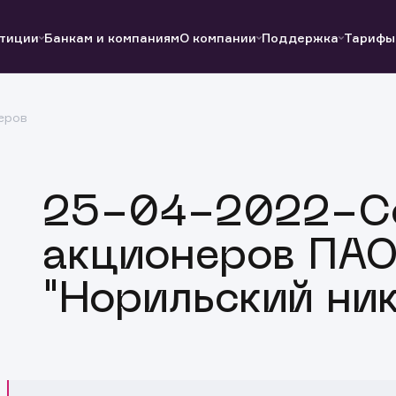
тиции
Банкам и компаниям
О компании
Поддержка
Тарифы
еров
Полезные ссылки
Полезные ссылки
Документы
Документы
QUIK
Вопросы и ответы
Реквизиты
25-04-2022-С
акционеров ПАО
"Норильский ник