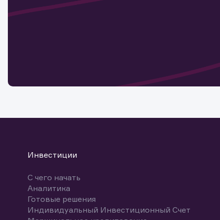
актива
Наст
Обр
Обр
Заяв
для 
мате
Спасибо
бума
Ваше об
Спасибо!
ближайш
указ
може
Скачат
Инвестиции
С чего начать
Аналитика
Готовые решения
Индивидуальный Инвестиционный Счет