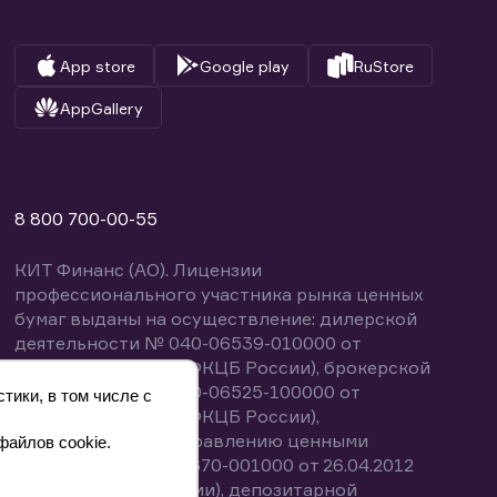
App store
Google play
RuStore
AppGallery
8 800 700-00-55
КИТ Финанс (АО). Лицензии
профессионального участника рынка ценных
бумаг выданы на осуществление: дилерской
деятельности № 040-06539-010000 от
14.10.2003 (выдана ФКЦБ России), брокерской
деятельности № 040-06525-100000 от
тики, в том числе с
14.10.2003 (выдана ФКЦБ России),
деятельности по управлению ценными
файлов cookie.
бумагами № 040-13670-001000 от 26.04.2012
(выдана ФСФР России), депозитарной