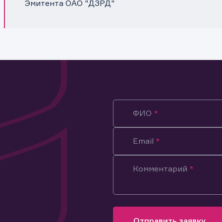
Эмитента ОАО "ДЗРД"
ФИО
Email
Комментарий
ация предназначена только для клиентов, владеющих
ми эмитента.
оящим подтверждаю, что обладаю всеми необходимыми полно
Отправить заявку