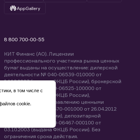
AppGallery
8 800 700-00-55
КИТ Финанс (АО). Лицензии
профессионального участника рынка ценных
бумаг выданы на осуществление: дилерской
деятельности № 040-06539-010000 от
14.10.2003 (выдана ФКЦБ России), брокерской
деятельности № 040-06525-100000 от
тики, в том числе с
14.10.2003 (выдана ФКЦБ России),
деятельности по управлению ценными
файлов cookie.
бумагами № 040-13670-001000 от 26.04.2012
(выдана ФСФР России), депозитарной
деятельности № 040-06467-000100 от
03.10.2003 (выдана ФКЦБ России). Без
ограничения срока действия.