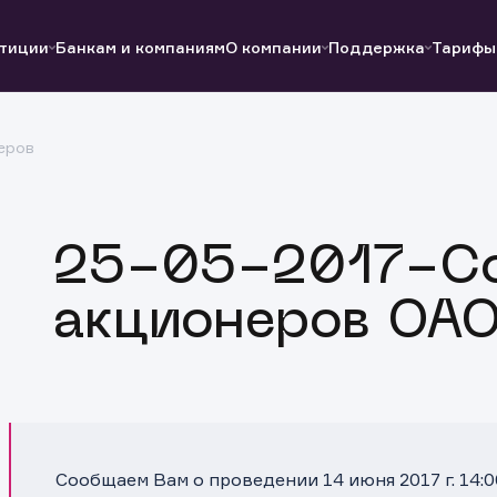
тиции
Банкам и компаниям
О компании
Поддержка
Тарифы
еров
Полезные ссылки
Полезные ссылки
Документы
Документы
QUIK
Вопросы и ответы
Реквизиты
25-05-2017-С
акционеров ОАО
Сообщаем Вам о проведении 14 июня 2017 г. 14: