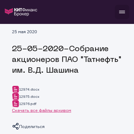
В
25 мая 2020
Войти
Стать клиентом
Л
25-05-2020-Собрание
В
В
В
инвестиции
акционеров ПАО "Татнефть"
банкам и компаниям
о компании
им. В.Д. Шашина
поддержка
и
о 
п
тарифы
с 
н
и
г
к
т
12974.docx
ан
ка
н
12975.docx
и
п
ба
12976.pdf
м
у
во
до
р
Скачать все файлы архивом
о
д
Поделиться