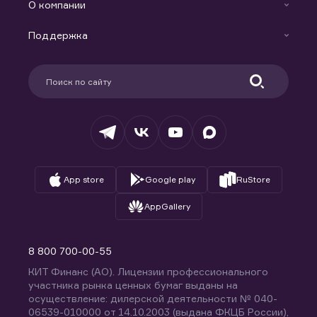
Индивидуальный Инвестиционный Счет
О компании
Маржинальное кредитование
Новости
Доверительное управление капиталом
Поддержка
Контакты
Карьера в компании
Поддержка
Партнерам
Информация для клиентов
Удостоверяющий центр
Техническая поддержка
Раскрытие обязательной информации
Налогообложение
Депозитарий
База знаний
Вопросы и ответы
App store
Google play
RuStore
AppGallery
8 800 700-00-55
КИТ Финанс (АО). Лицензии профессионального
участника рынка ценных бумаг выданы на
осуществление: дилерской деятельности № 040-
06539-010000 от 14.10.2003 (выдана ФКЦБ России),