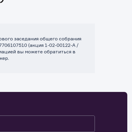
дового заседания общего собрания
706107510 (акция 1-02-00122-A /
мацией вы можете обратиться в
кер.