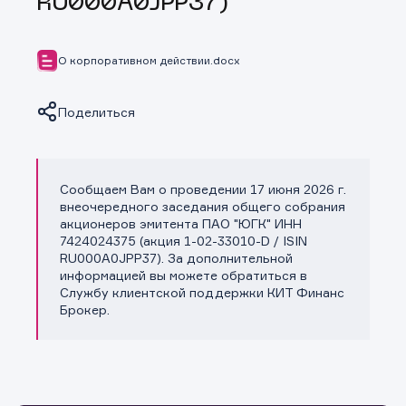
RU000A0JPP37)
О корпоративном действии.docx
Поделиться
Сообщаем Вам о проведении 17 июня 2026 г.
Копировать ссылку
внеочередного заседания общего собрания
акционеров эмитента ПАО "ЮГК" ИНН
7424024375 (акция 1-02-33010-D / ISIN
RU000A0JPP37). За дополнительной
информацией вы можете обратиться в
Службу клиентской поддержки КИТ Финанс
Брокер.