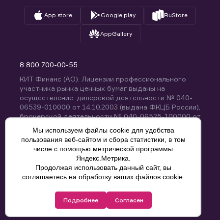
App store
Google play
RuStore
AppGallery
8 800 700-00-55
КИТ Финанс (АО). Лицензии профессионального
участника рынка ценных бумаг выданы на
осуществление: дилерской деятельности № 040-
06539-010000 от 14.10.2003 (выдана ФКЦБ России),
брокерской деятельности № 040-06525-100000 от
14.10.2003 (выдана ФКЦБ России), деятельности по
Мы используем файлы cookie для удобства
управлению ценными бумагами № 040-13670-
пользования веб-сайтом и сбора статистики, в том
001000 от 26.04.2012 (выдана ФСФР России),
числе с помощью метрической программы
депозитарной деятельности № 040-06467-000100
Яндекс.Метрика.
от 03.10.2003 (выдана ФКЦБ России). Без
Продолжая использовать данный сайт, вы
ограничения срока действия.
8 800 700-00-55
соглашаетесь на обработку ваших файлов cookie.
Политика конфиденциальности
Подробнее
Согласен
© КИТ Финанс (АО), 2000-2025