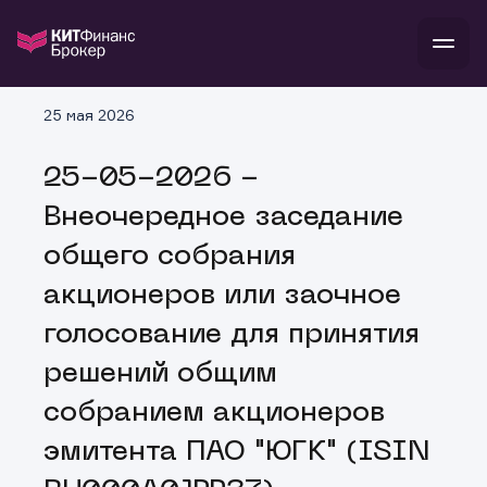
В
25 мая 2026
Войти
Стать клиентом
Л
25-05-2026 -
В
В
В
инвестиции
Внеочередное заседание
банкам и компаниям
о компании
общего собрания
поддержка
и
о 
п
тарифы
акционеров или заочное
с 
н
и
г
к
т
голосование для принятия
ан
ка
н
и
п
ба
решений общим
м
у
во
до
р
собранием акционеров
о
д
эмитента ПАО "ЮГК" (ISIN