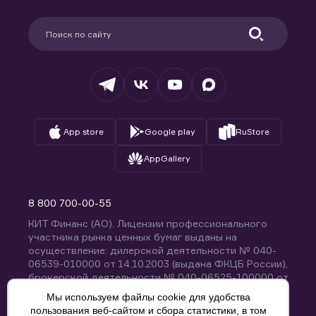
Карьера в компании
Поддержка
Партнерам
Информация для клиентов
Удостоверяющий центр
Техническая поддержка
Раскрытие обязательной информации
Налогообложение
Депозитарий
База знаний
Вопросы и ответы
App store
Google play
RuStore
AppGallery
8 800 700-00-55
КИТ Финанс (АО). Лицензии профессионального
участника рынка ценных бумаг выданы на
осуществление: дилерской деятельности № 040-
06539-010000 от 14.10.2003 (выдана ФКЦБ России),
брокерской деятельности № 040-06525-100000 от
14.10.2003 (выдана ФКЦБ России), деятельности по
Мы используем файлы cookie для удобства
управлению ценными бумагами № 040-13670-
пользования веб-сайтом и сбора статистики, в том