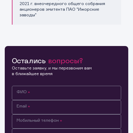
Копировать ссылку
2021 г. внеочередного общего собрания
акционеров эмитента ПАО "Ижорские
заводы"
Остались
вопросы?
Оставьте заявку, и мы перезвоним вам
в ближайшее время
ФИО
Email
Мобильный телефон
Информация предназначена только для клиентов,