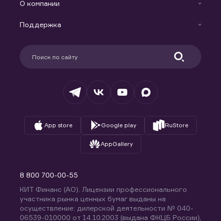
Индивидуальный Инвестиционный Счет
О компании
Маржинальное кредитование
Новости
Доверительное управление капиталом
Поддержка
Контакты
Карьера в компании
Поддержка
Партнерам
Информация для клиентов
Удостоверяющий центр
Техническая поддержка
Раскрытие обязательной информации
Налогообложение
Депозитарий
База знаний
Вопросы и ответы
App store
Google play
RuStore
AppGallery
8 800 700-00-55
КИТ Финанс (АО). Лицензии профессионального
участника рынка ценных бумаг выданы на
осуществление: дилерской деятельности № 040-
06539-010000 от 14.10.2003 (выдана ФКЦБ России),