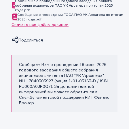
Сообщение о проведении годового заседания общего
собрания акционеров ПАО УК Арсагера по итогам 2025
года.pdf
Сообщение о проведении ГОСА ПАО УК Арсагера по итогам
2025 года.pdf
Скачать все файлы архивом
Поделиться
Сообщаем Вам о проведении 18 июня 2026 г.
Копировать ссылку
годового заседания общего собрания
акционеров эмитента ПАО "УК "Арсагера"
ИНН 7840303927 (акция 1-01-03163-D / ISIN
RU000A0JP0Q7). За дополнительной
информацией вы можете обратиться в
Службу клиентской поддержки КИТ Финанс
Брокер.