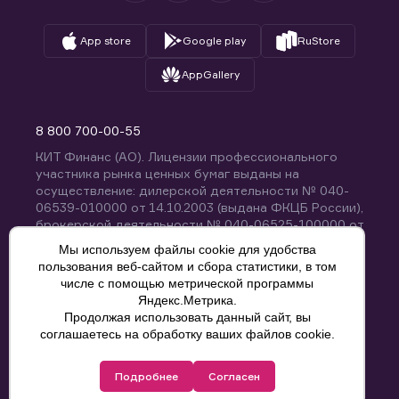
App store
Google play
RuStore
AppGallery
8 800 700-00-55
КИТ Финанс (АО). Лицензии профессионального
участника рынка ценных бумаг выданы на
осуществление: дилерской деятельности № 040-
06539-010000 от 14.10.2003 (выдана ФКЦБ России),
брокерской деятельности № 040-06525-100000 от
14.10.2003 (выдана ФКЦБ России), деятельности по
Мы используем файлы cookie для удобства
управлению ценными бумагами № 040-13670-
пользования веб-сайтом и сбора статистики, в том
001000 от 26.04.2012 (выдана ФСФР России),
числе с помощью метрической программы
депозитарной деятельности № 040-06467-000100
Яндекс.Метрика.
от 03.10.2003 (выдана ФКЦБ России). Без
Продолжая использовать данный сайт, вы
ограничения срока действия.
8 800 700-00-55
соглашаетесь на обработку ваших файлов cookie.
Политика конфиденциальности
Подробнее
Согласен
© КИТ Финанс (АО), 2000-2025