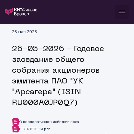
В
26 мая 2026
Войти
Стать клиентом
Л
26-05-2026 - Годовое
В
В
В
инвестиции
заседание общего
банкам и компаниям
о компании
собрания акционеров
поддержка
и
о 
п
тарифы
эмитента ПАО "УК
с 
н
и
г
к
т
"Арсагера" (ISIN
ан
ка
н
и
п
ба
RU000A0JP0Q7)
м
у
во
до
р
о
д
О корпоративном действии.docx
БЮЛЛЕТЕНИ.pdf