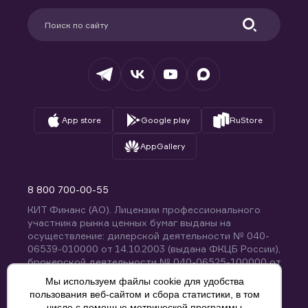
Партнерам
Информация для клиентов
Удостоверяющий центр
Техническая поддержка
Раскрытие обязательной информации
Налогообложение
Депозитарий
База знаний
Вопросы и ответы
App store
Google play
RuStore
AppGallery
8 800 700-00-55
КИТ Финанс (АО). Лицензии профессионального
участника рынка ценных бумаг выданы на
осуществление: дилерской деятельности № 040-
06539-010000 от 14.10.2003 (выдана ФКЦБ России),
брокерской деятельности № 040-06525-100000 от
14.10.2003 (выдана ФКЦБ России), деятельности по
Мы используем файлы cookie для удобства
управлению ценными бумагами № 040-13670-
пользования веб-сайтом и сбора статистики, в том
001000 от 26.04.2012 (выдана ФСФР России),
числе с помощью метрической программы