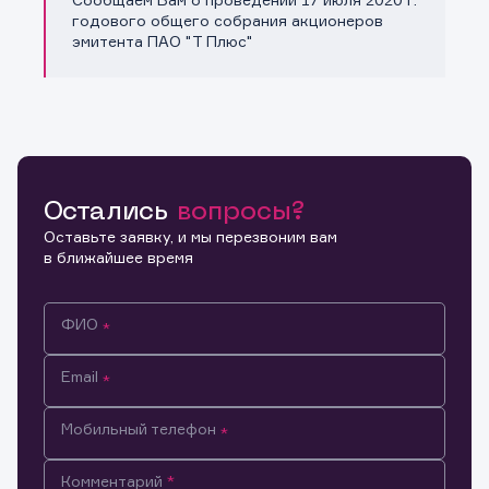
Копировать ссылку
годового общего собрания акционеров
эмитента ПАО "Т Плюс"
Остались
вопросы?
Оставьте заявку, и мы перезвоним вам
в ближайшее время
ФИО
Email
Мобильный телефон
Информация предназначена только для клиентов,
Комментарий