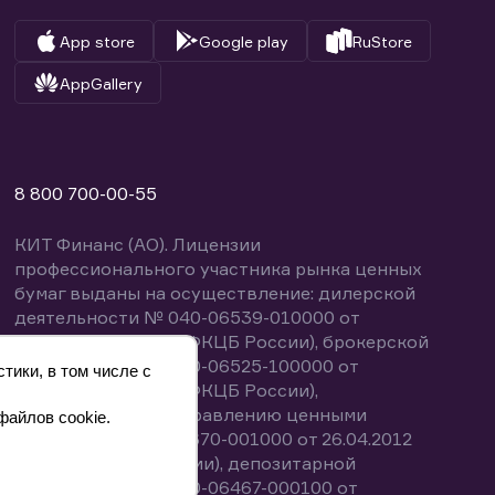
App store
Google play
RuStore
AppGallery
8 800 700-00-55
КИТ Финанс (АО). Лицензии
профессионального участника рынка ценных
бумаг выданы на осуществление: дилерской
деятельности № 040-06539-010000 от
14.10.2003 (выдана ФКЦБ России), брокерской
деятельности № 040-06525-100000 от
тики, в том числе с
14.10.2003 (выдана ФКЦБ России),
деятельности по управлению ценными
файлов cookie.
бумагами № 040-13670-001000 от 26.04.2012
(выдана ФСФР России), депозитарной
деятельности № 040-06467-000100 от