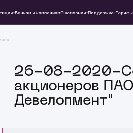
тиции
Банкам и компаниям
О компании
Поддержка
Тарифы
еров
Полезные ссылки
Полезные ссылки
Документы
Документы
QUIK
Вопросы и ответы
Реквизиты
26-08-2020-С
акционеров ПАО
Девелопмент"