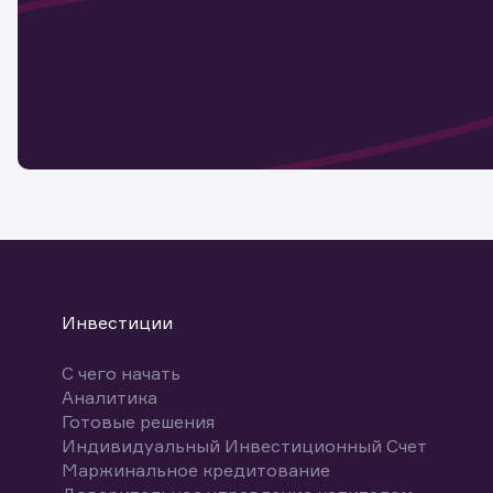
Наст
Обр
Обр
Заяв
для 
мате
Спасибо
бума
Ваше об
Спасибо!
ближайш
указ
може
Скачат
Инвестиции
С чего начать
Аналитика
Готовые решения
Индивидуальный Инвестиционный Счет
Маржинальное кредитование