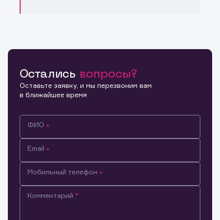
Остались
вопросы?
Оставьте заявку, и мы перезвоним вам
в ближайшее время
ФИО
Email
Мобильный телефон
Комментарий
Информация предназначена только для клиентов,
владеющих активами эмитента.
Настоящим подтверждаю, что обладаю всеми