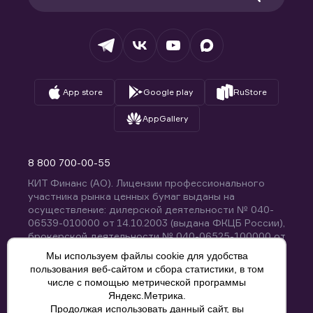
Раскрытие обязательной информации
Налогообложение
Депозитарий
База знаний
Вопросы и ответы
App store
Google play
RuStore
AppGallery
8 800 700-00-55
КИТ Финанс (АО). Лицензии профессионального
участника рынка ценных бумаг выданы на
осуществление: дилерской деятельности № 040-
06539-010000 от 14.10.2003 (выдана ФКЦБ России),
брокерской деятельности № 040-06525-100000 от
14.10.2003 (выдана ФКЦБ России), деятельности по
Мы используем файлы cookie для удобства
управлению ценными бумагами № 040-13670-
пользования веб-сайтом и сбора статистики, в том
001000 от 26.04.2012 (выдана ФСФР России),
числе с помощью метрической программы
депозитарной деятельности № 040-06467-000100
Яндекс.Метрика.
от 03.10.2003 (выдана ФКЦБ России). Без
Продолжая использовать данный сайт, вы