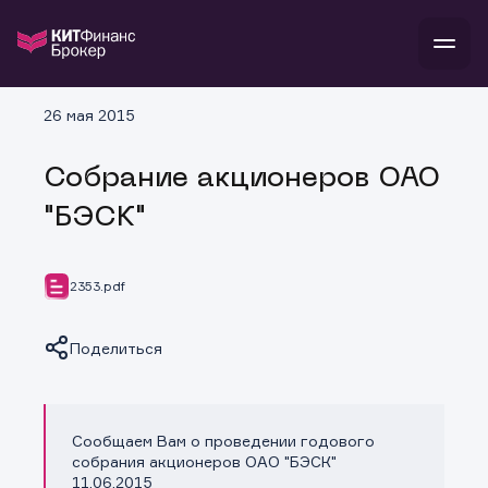
В
26 мая 2015
Войти
Стать клиентом
Л
Собрание акционеров ОАО
В
В
В
инвестиции
"БЭСК"
банкам и компаниям
о компании
поддержка
и
о 
п
тарифы
2353.pdf
с 
н
и
г
к
т
ан
ка
н
Поделиться
и
п
ба
м
у
во
до
р
о
д
Сообщаем Вам о проведении годового
Копировать ссылку
собрания акционеров ОАО "БЭСК"
11.06.2015