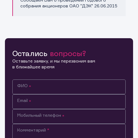
Копировать ссылку
собрания акционеров ОАО "ДЭК" 26.06.2015
Остались
вопросы?
Оставьте заявку, и мы перезвоним вам
в ближайшее время
ФИО
Email
Мобильный телефон
Комментарий
Информация предназначена только для клиентов,
владеющих активами эмитента.