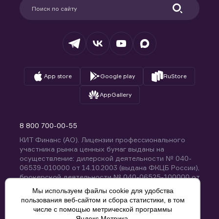
Удостоверяющий центр
Техническая поддержка
Раскрытие обязательной информации
Налогообложение
Депозитарий
База знаний
Вопросы и ответы
App store
Google play
RuStore
AppGallery
8 800 700-00-55
КИТ Финанс (АО). Лицензии профессионального
участника рынка ценных бумаг выданы на
осуществление: дилерской деятельности № 040-
06539-010000 от 14.10.2003 (выдана ФКЦБ России),
брокерской деятельности № 040-06525-100000 от
14.10.2003 (выдана ФКЦБ России), деятельности по
Мы используем файлы cookie для удобства
управлению ценными бумагами № 040-13670-
пользования веб-сайтом и сбора статистики, в том
001000 от 26.04.2012 (выдана ФСФР России),
числе с помощью метрической программы
депозитарной деятельности № 040-06467-000100
Яндекс.Метрика.