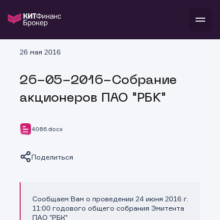
В
26 мая 2016
Войти
Стать клиентом
Л
26-05-2016-Собрание
В
В
В
инвестиции
акционеров ПАО "РБК"
банкам и компаниям
о компании
поддержка
и
о 
п
тарифы
4086.docx
с 
н
и
г
к
т
ан
ка
н
Поделиться
и
п
ба
м
у
во
до
р
о
д
Сообщаем Вам о проведении 24 июня 2016 г.
Копировать ссылку
11:00 годового общего собрания Эмитента
ПАО "РБК"