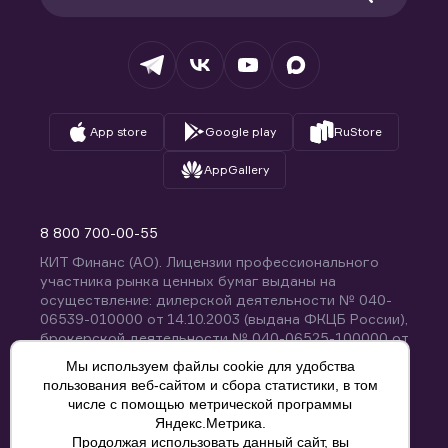
Раскрытие обязательной информации
Налогообложение
Депозитарий
База знаний
Вопросы и ответы
App store
Google play
RuStore
AppGallery
8 800 700-00-55
КИТ Финанс (АО). Лицензии профессионального
участника рынка ценных бумаг выданы на
осуществление: дилерской деятельности № 040-
06539-010000 от 14.10.2003 (выдана ФКЦБ России),
брокерской деятельности № 040-06525-100000 от
14.10.2003 (выдана ФКЦБ России), деятельности по
Мы используем файлы cookie для удобства
управлению ценными бумагами № 040-13670-
пользования веб-сайтом и сбора статистики, в том
001000 от 26.04.2012 (выдана ФСФР России),
числе с помощью метрической программы
депозитарной деятельности № 040-06467-000100
Яндекс.Метрика.
от 03.10.2003 (выдана ФКЦБ России). Без
Продолжая использовать данный сайт, вы