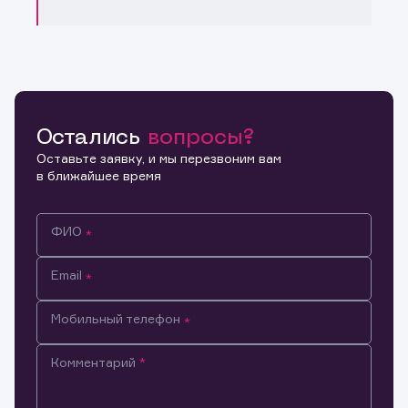
Остались
вопросы?
Оставьте заявку, и мы перезвоним вам
в ближайшее время
ФИО
Email
Мобильный телефон
Комментарий
Информация предназначена только для клиентов,
владеющих активами эмитента.
Настоящим подтверждаю, что обладаю всеми