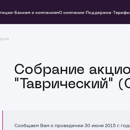
тиции
Банкам и компаниям
О компании
Поддержка
Тарифы
еров
Полезные ссылки
Полезные ссылки
Документы
Документы
QUIK
Вопросы и ответы
Реквизиты
Собрание акцио
"Таврический" (
Сообщаем Вам о проведении 30 июня 2015 г. го