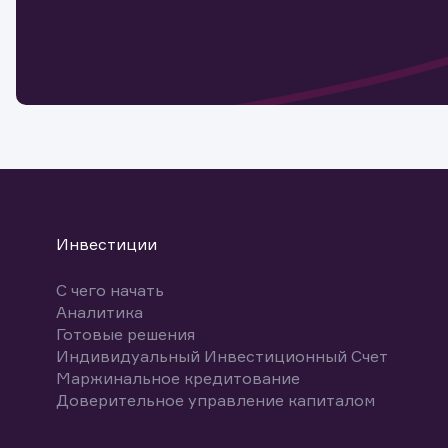
Обр
Обр
Заяв
для 
мате
Спасибо
бума
Ваше об
Спасибо!
ближайш
указ
може
Скачат
Инвестиции
С чего начать
Аналитика
Готовые решения
Индивидуальный Инвестиционный Счет
Маржинальное кредитование
Доверительное управление капиталом