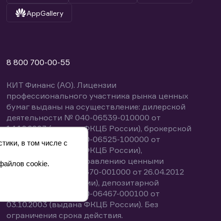
AppGallery
8 800 700-00-55
КИТ Финанс (АО). Лицензии
профессионального участника рынка ценных
бумаг выданы на осуществление: дилерской
деятельности № 040-06539-010000 от
14.10.2003 (выдана ФКЦБ России), брокерской
деятельности № 040-06525-100000 от
тики, в том числе с
14.10.2003 (выдана ФКЦБ России),
деятельности по управлению ценными
файлов cookie.
бумагами № 040-13670-001000 от 26.04.2012
(выдана ФСФР России), депозитарной
деятельности № 040-06467-000100 от
03.10.2003 (выдана ФКЦБ России). Без
ограничения срока действия.