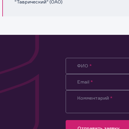
"Таврический" (ОАО)
ФИО
Email
Комментарий
ация предназначена только для клиентов, владеющих
ми эмитента.
оящим подтверждаю, что обладаю всеми необходимыми полно
Отправить заявку