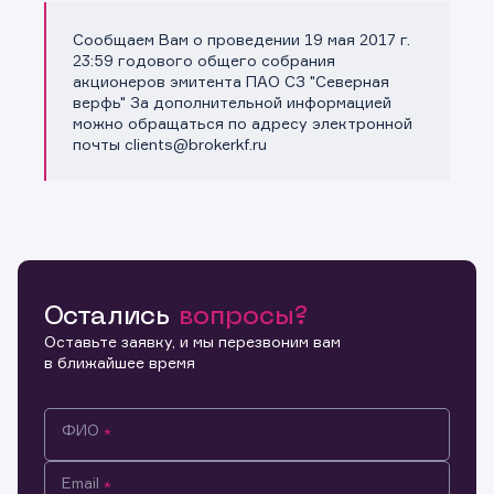
Сообщаем Вам о проведении 19 мая 2017 г.
Копировать ссылку
23:59 годового общего собрания
акционеров эмитента ПАО СЗ "Северная
верфь" За дополнительной информацией
можно обращаться по адресу электронной
почты clients@brokerkf.ru
Остались
вопросы?
Оставьте заявку, и мы перезвоним вам
в ближайшее время
ФИО
Email