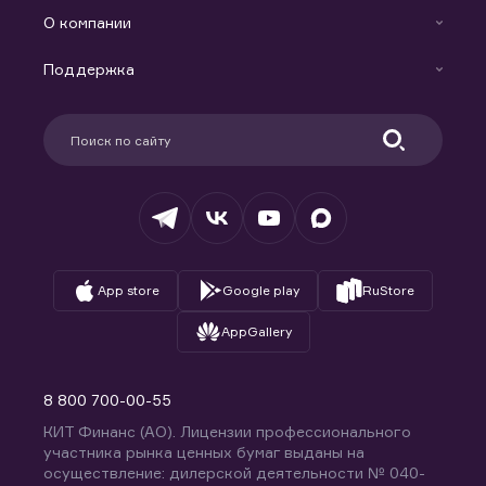
Готовые решения
Индивидуальный Инвестиционный Счет
О компании
Маржинальное кредитование
Новости
Доверительное управление капиталом
Поддержка
Контакты
Карьера в компании
Поддержка
Партнерам
Информация для клиентов
Удостоверяющий центр
Техническая поддержка
Раскрытие обязательной информации
Налогообложение
Депозитарий
База знаний
Вопросы и ответы
App store
Google play
RuStore
AppGallery
8 800 700-00-55
КИТ Финанс (АО). Лицензии профессионального
участника рынка ценных бумаг выданы на
осуществление: дилерской деятельности № 040-