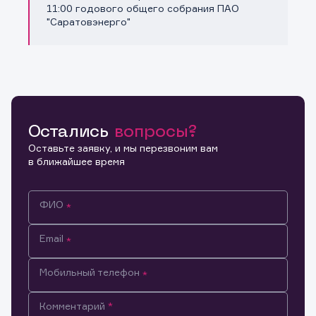
Копировать ссылку
11:00 годового общего собрания ПАО
"Саратовэнерго"
Остались
вопросы?
Оставьте заявку, и мы перезвоним вам
в ближайшее время
ФИО
Email
Мобильный телефон
Информация предназначена только для клиентов,
Комментарий