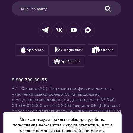
Партнерам
Информация для клиентов
Удостоверяющий центр
Техническая поддержка
Раскрытие обязательной информации
Налогообложение
Депозитарий
База знаний
Вопросы и ответы
App store
Google play
RuStore
AppGallery
8 800 700-00-55
КИТ Финанс (АО). Лицензии профессионального
участника рынка ценных бумаг выданы на
осуществление: дилерской деятельности № 040-
06539-010000 от 14.10.2003 (выдана ФКЦБ России),
брокерской деятельности № 040-06525-100000 от
14.10.2003 (выдана ФКЦБ России), деятельности по
Мы используем файлы cookie для удобства
управлению ценными бумагами № 040-13670-
пользования веб-сайтом и сбора статистики, в том
001000 от 26.04.2012 (выдана ФСФР России),
числе с помощью метрической программы