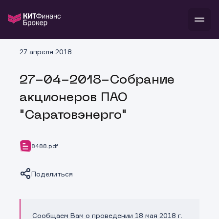
В
27 апреля 2018
Войти
Стать клиентом
Л
27-04-2018-Собрание
В
В
В
инвестиции
акционеров ПАО
банкам и компаниям
о компании
"Саратовэнерго"
поддержка
и
о 
п
тарифы
с 
н
и
г
к
т
8488.pdf
ан
ка
н
и
п
ба
м
у
во
Поделиться
до
р
о
д
Сообщаем Вам о проведении 18 мая 2018 г.