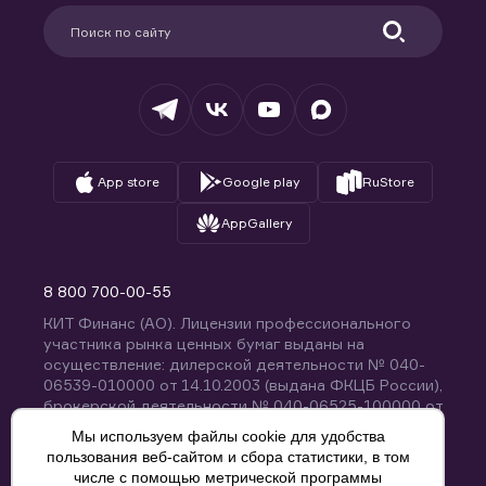
Партнерам
Информация для клиентов
Удостоверяющий центр
Техническая поддержка
Раскрытие обязательной информации
Налогообложение
Депозитарий
База знаний
Вопросы и ответы
App store
Google play
RuStore
AppGallery
8 800 700-00-55
КИТ Финанс (АО). Лицензии профессионального
участника рынка ценных бумаг выданы на
осуществление: дилерской деятельности № 040-
06539-010000 от 14.10.2003 (выдана ФКЦБ России),
брокерской деятельности № 040-06525-100000 от
14.10.2003 (выдана ФКЦБ России), деятельности по
Мы используем файлы cookie для удобства
управлению ценными бумагами № 040-13670-
пользования веб-сайтом и сбора статистики, в том
001000 от 26.04.2012 (выдана ФСФР России),
числе с помощью метрической программы