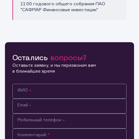
Копировать ссылку
11:00 годового общего собрания ПАО
"САФМАР Финансовые инвестиции"
Остались
вопросы?
Оставьте заявку, и мы перезвоним вам
в ближайшее время
ФИО
Email
Мобильный телефон
Информация предназначена только для клиентов,
Комментарий