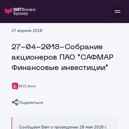
В
27 апреля 2018
Войти
Стать клиентом
Л
27-04-2018-Собрание
В
В
В
инвестиции
акционеров ПАО "САФМАР
банкам и компаниям
о компании
Финансовые инвестиции"
поддержка
и
о 
п
тарифы
с 
н
и
г
к
т
8521.docx
ан
ка
н
и
п
ба
м
у
во
Поделиться
до
р
о
д
Сообщаем Вам о проведении 28 мая 2018 г.