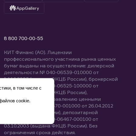
AppGallery
8 800 700-00-55
КИТ Финанс (АО). Лицензии
профессионального участника рынка ценных
бумаг выданы на осуществление: дилерской
деятельности № 040-06539-010000 от
14.10.2003 (выдана ФКЦБ России), брокерской
деятельности № 040-06525-100000 от
тики, в том числе с
14.10.2003 (выдана ФКЦБ России),
деятельности по управлению ценными
файлов cookie.
бумагами № 040-13670-001000 от 26.04.2012
(выдана ФСФР России), депозитарной
деятельности № 040-06467-000100 от
03.10.2003 (выдана ФКЦБ России). Без
ограничения срока действия.