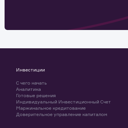
Обр
Обр
Заяв
для 
мате
Спасибо
бума
Ваше об
Спасибо!
ближайш
указ
може
Скачат
Инвестиции
С чего начать
Аналитика
Готовые решения
Индивидуальный Инвестиционный Счет
Маржинальное кредитование
Доверительное управление капиталом