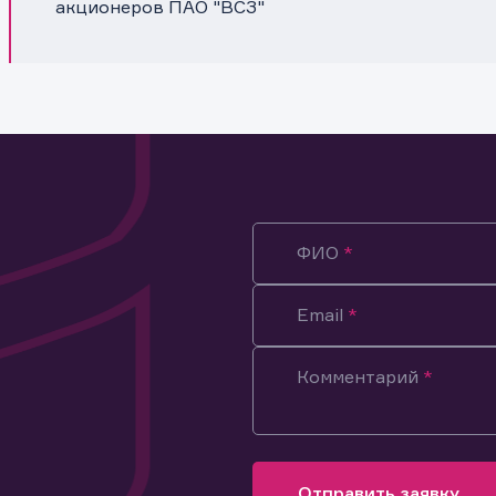
акционеров ПАО "ВСЗ"
ФИО
Email
Комментарий
ация предназначена только для клиентов, владеющих
ми эмитента.
оящим подтверждаю, что обладаю всеми необходимыми полно
Отправить заявку