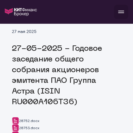
В
27 мая 2025
Войти
Стать клиентом
Л
27-05-2025 - Годовое
В
В
В
инвестиции
заседание общего
банкам и компаниям
о компании
собрания акционеров
поддержка
и
о 
п
тарифы
эмитента ПАО Группа
с 
н
и
г
к
т
Астра (ISIN
ан
ка
н
и
п
ба
RU000A106T36)
м
у
во
до
р
о
д
28752.docx
28753.docx