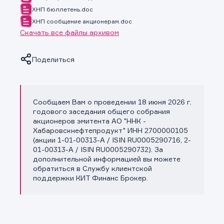
ХНП бюллетень.doc
ХНП сообщение акционерам.doc
Скачать все файлы архивом
Поделиться
Сообщаем Вам о проведении 18 июня 2026 г.
Копировать ссылку
годового заседания общего собрания
акционеров эмитента АО "ННК -
Хабаровскнефтепродукт" ИНН 2700000105
(акции 1-01-00313-A / ISIN RU0005290716, 2-
01-00313-A / ISIN RU0005290732). За
дополнительной информацией вы можете
обратиться в Службу клиентской
поддержки КИТ Финанс Брокер.