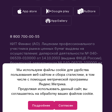
App store
Google play
RuStore
AppGallery
8 800 700-00-55
КИТ Финанс (АО). Лицензии профессионального
участника рынка ценных бумаг выданы на
осуществление: дилерской деятельности № 040-
06539-010000 от 14.10.2003 (выдана ФКЦБ России),
брокерской деятельности № 040-06525-100000 от
14.10.2003 (выдана ФКЦБ России), деятельности по
Мы используем файлы cookie для удобства
управлению ценными бумагами № 040-13670-
пользования веб-сайтом и сбора статистики, в том
001000 от 26.04.2012 (выдана ФСФР России),
числе с помощью метрической программы
депозитарной деятельности № 040-06467-000100
Яндекс.Метрика.
от 03.10.2003 (выдана ФКЦБ России). Без
Продолжая использовать данный сайт, вы
ограничения срока действия.
8 800 700-00-55
соглашаетесь на обработку ваших файлов cookie.
Политика конфиденциальности
Подробнее
Согласен
© КИТ Финанс (АО), 2000-2025