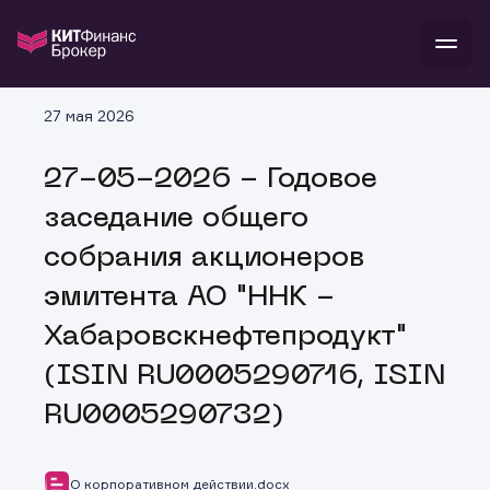
В
27 мая 2026
Войти
Стать клиентом
Л
27-05-2026 - Годовое
В
В
В
инвестиции
заседание общего
банкам и компаниям
о компании
собрания акционеров
поддержка
и
о 
п
тарифы
эмитента АО "ННК -
с 
н
и
г
к
т
Хабаровскнефтепродукт"
ан
ка
н
и
п
ба
(ISIN RU0005290716, ISIN
м
у
во
до
р
RU0005290732)
о
д
О корпоративном действии.docx