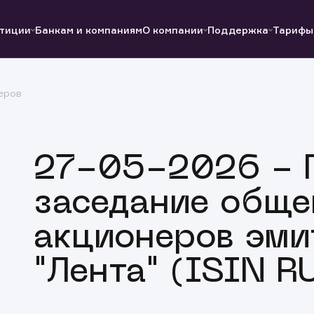
тиции
Банкам и компаниям
О компании
Поддержка
Тарифы
еров
Полезные ссылки
Полезные ссылки
Документы
Документы
QUIK
Вопросы и ответы
Реквизиты
27-05-2026 - Г
заседание обще
акционеров эм
"Лента" (ISIN 