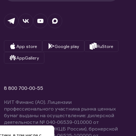
App store
Google play
RuStore
AppGallery
8 800 700-00-55
КИТ Финанс (АО). Лицензии
профессионального участника рынка ценных
бумаг выданы на осуществление: дилерской
деятельности № 040-06539-010000 от
14.10.2003 (выдана ФКЦБ России), брокерской
деятельности № 040-06525-100000 от
тики, в том числе с